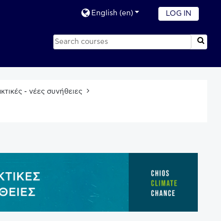
English ‎(en)‎
LOG IN
κτικές - νέες συνήθειες