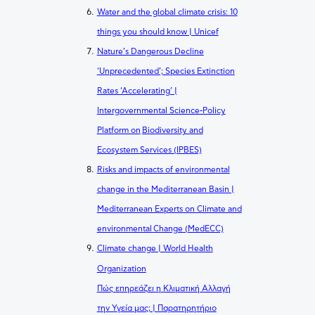
Water and the global climate crisis: 10
things you should know | Unicef
Nature’s Dangerous Decline
‘Unprecedented’; Species Extinction
Rates ‘Accelerating’ |
Intergovernmental Science-Policy
Platform on
Biodiversity and
Ecosystem Services (IPBES)
Risks and impacts of environmental
change in the Mediterranean Basin |
Mediterranean Experts on Climate and
environmental
Change (MedECC)
Climate change | World Health
Organization
Πώς επηρεάζει η Κλιματική Αλλαγή
την Υγεία μας; | Παρατηρητήριο