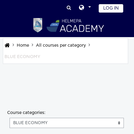
Skip to main content
LOG IN
Home
All courses per category
BLUE ECONOMY
Course categories: